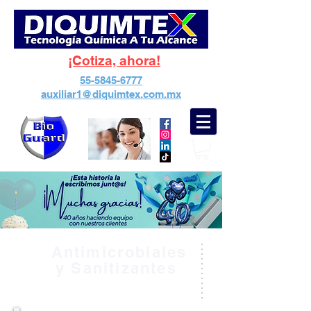
¡Cotiza, ahora!
55-5845-6777
auxiliar1@diquimtex.com.mx
Antimicrobiales
y Sanitizantes