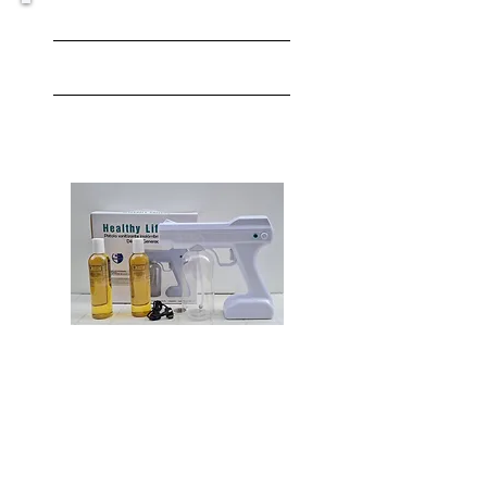
BIOGUARD
Pistola sanitizante
Pistola atomizadora inalámbrica útil para
la desinfección de espacios y productos.
El flujo del desinfectante es
completamente regulable con la perilla al